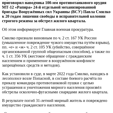
приговорил наводчика 100-мм противотанкового орудия
МТ-12 «Рапира» 24-й отдельной механизированной
бригады Вооружённых сил Украины (ВСУ) Павла Смилко
к 20 годам лишения свободы в исправительной колонии
строгого режима за обстрел жилого квартала.
Об этом информирует Главная военная прокуратура.
Смилко признали виновным по ч. 2 ст. 167 УК России
(умышленное повреждение чужого имущества путём взрыва),
пп. «е» и «ж» ч. 2 ст. 105 УК (убийство, совершённое
организованной группой общеопасным способом), а также по
ч. 1 ст. 356 УК (жестокое обращение с гражданским
населением и применение в вооружённом конфликте
запрещённых средств и методов).
Как установили в суде, в марте 2022 года Смилко, находясь в
лесополосе возле Попасной, в составе боевого расчёта по
приказу командира противотанковой пушки с целью
устрашения и уничтожения мирного населения произвёл
обстрелы осколочно-фугасными снарядами жилого квартала.
В результате погиб 31-летний мирный житель и повреждено
имущество гражданского населения.