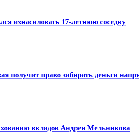
лся изнасиловать 17-летнюю соседку
овая получит право забирать деньги нап
рахованию вкладов Андрея Мельникова