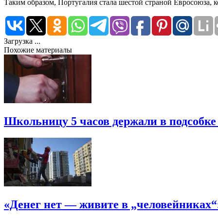
Таким образом, Португалия стала шестой страной Евросоюза, 
Загрузка ...
Похожие материалы
Школьницу 5 часов держали в подсобке
«Денег нет — живите в „человейниках