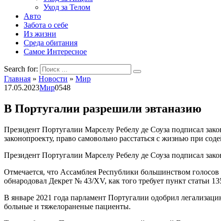
Уход за Телом
Авто
Забота о себе
Из жизни
Среда обитания
Самое Интересное
Search for:
Главная
»
Новости
»
Мир
17.05.2023
Мир
0
548
В Португалии разрешили эвтаназию
Президент Португалии Марселу Ребелу де Соуза подписал зако
законопроекту, право самовольно расстаться с жизнью при сод
Президент Португалии Марселу Ребелу де Соуза подписал закон
Отмечается, что Ассамблея Республики большинством голосов 
обнародовал Декрет № 43/XV, как того требует пункт статьи 1
В январе 2021 года парламент Португалии одобрил легализацию
больные и тяжелораненые пациенты.