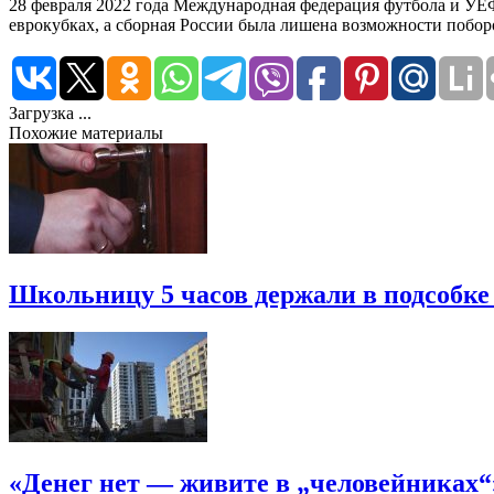
28 февраля 2022 года Международная федерация футбола и У
еврокубках, а сборная России была лишена возможности побор
Загрузка ...
Похожие материалы
Школьницу 5 часов держали в подсобке
«Денег нет — живите в „человейниках