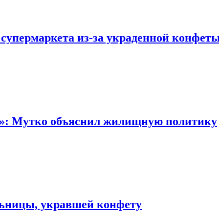
 супермаркета из-за украденной конфет
“»: Мутко объяснил жилищную политику
льницы, укравшей конфету