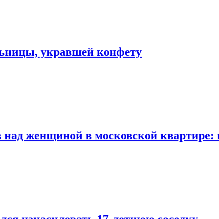
льницы, укравшей конфету
 над женщиной в московской квартире: 
лся изнасиловать 17-летнюю соседку