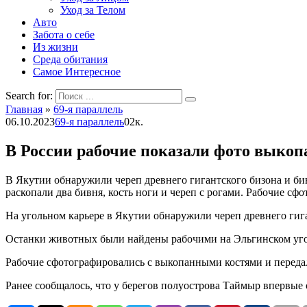
Уход за Телом
Авто
Забота о себе
Из жизни
Среда обитания
Самое Интересное
Search for:
Главная
»
69-я параллель
06.10.2023
69-я параллель
0
2к.
В России рабочие показали фото выкоп
В Якутии обнаружили череп древнего гигантского бизона и б
раскопали два бивня, кость ноги и череп с рогами. Рабочие с
На угольном карьере в Якутии обнаружили череп древнего гига
Останки животных были найдены рабочими на Эльгинском уголь
Рабочие сфотографировались с выкопанными костями и передал
Ранее сообщалось, что у берегов полуострова Таймыр впервые 