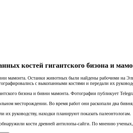
анных костей гигантского бизона и мам
ивни мамонта. Останки животных были найдены рабочими на Эл
фотографировались с выкопанными костями и передали их руководс
нтского бизона и бивни мамонта. Фотографии публикует Telegra
ном месторождении. Во время работ они раскопали два бивня, к
и их руководству, находки планируют показать палеонтологам.
обнаружили кости древней антилопы-сайги. По мнению ученых, ж