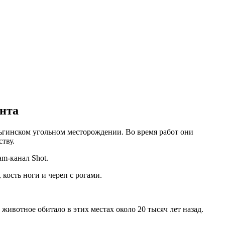
онта
ьгинском угольном месторождении. Во время работ они
тву.
m-канал Shot.
ость ноги и череп с рогами.
ивотное обитало в этих местах около 20 тысяч лет назад.