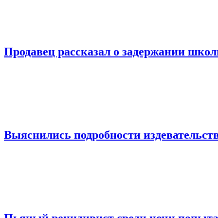
Продавец рассказал о задержании шко
Выяснились подробности издевательств
Пьяный рецидивист среди ночи попыта