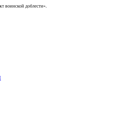
кт воинской доблести».
ы