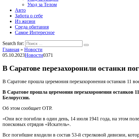
Уход за Телом
Авто
Забота о себе
Из жизни
Среда обитания
Самое Интересное
Search for:
Главная
»
Новости
05.10.2023
Новости
0
371
В Саратове перезахоронили останки п
В Саратове прошла церемония перезахоронения останков 11 во
В Саратове прошла церемония перезахоронения останков 1
Белоруссии.
Об этом сообщает ОТР.
«Они все погибли в один день, 14 июля 1941 года, на этом по
поисковых отрядов «Искатель».
Все погибшие входили в состав 53-й стрелковой дивизии, котор