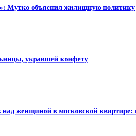
“»: Мутко объяснил жилищную политику
льницы, укравшей конфету
 над женщиной в московской квартире: 