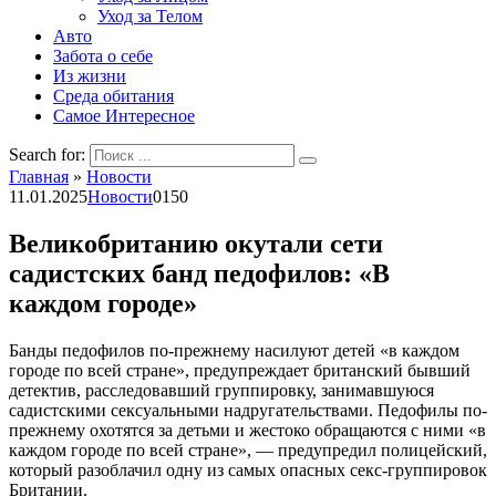
Уход за Телом
Авто
Забота о себе
Из жизни
Среда обитания
Самое Интересное
Search for:
Главная
»
Новости
11.01.2025
Новости
0
150
Великобританию окутали сети
садистских банд педофилов: «В
каждом городе»
Банды педофилов по-прежнему насилуют детей «в каждом
городе по всей стране», предупреждает британский бывший
детектив, расследовавший группировку, занимавшуюся
садистскими сексуальными надругательствами. Педофилы по-
прежнему охотятся за детьми и жестоко обращаются с ними «в
каждом городе по всей стране», — предупредил полицейский,
который разоблачил одну из самых опасных секс-группировок
Британии.