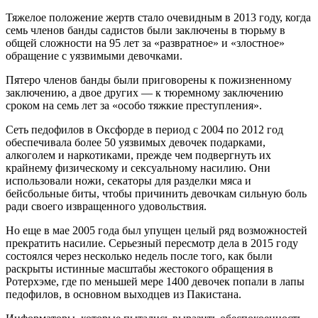
Тяжелое положение жертв стало очевидным в 2013 году, когда
семь членов банды садистов были заключены в тюрьму в
общей сложности на 95 лет за «развратное» и «злостное»
обращение с уязвимыми девочками.
Пятеро членов банды были приговорены к пожизненному
заключению, а двое других — к тюремному заключению
сроком на семь лет за «особо тяжкие преступления».
Сеть педофилов в Оксфорде в период с 2004 по 2012 год
обеспечивала более 50 уязвимых девочек подарками,
алкоголем и наркотиками, прежде чем подвергнуть их
крайнему физическому и сексуальному насилию. Они
использовали ножи, секаторы для разделки мяса и
бейсбольные биты, чтобы причинить девочкам сильную боль
ради своего извращенного удовольствия.
Но еще в мае 2005 года был упущен целый ряд возможностей
прекратить насилие. Серьезный пересмотр дела в 2015 году
состоялся через несколько недель после того, как были
раскрыты истинные масштабы жестокого обращения в
Ротерхэме, где по меньшей мере 1400 девочек попали в лапы
педофилов, в основном выходцев из Пакистана.