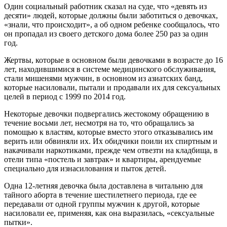
Один социальный работник сказал на суде, что «девять из
десяти» людей, которые должны были заботиться о девочках,
«знали, что происходит», а об одном ребенке сообщалось, что
он пропадал из своего детского дома более 250 раз за один
год.
Жертвы, которые в основном были девочками в возрасте до 16
лет, находившимися в системе медицинского обслуживания,
стали мишенями мужчин, в основном из азиатских банд,
которые насиловали, пытали и продавали их для сексуальных
целей в период с 1999 по 2014 год.
Некоторые девочки подвергались жестокому обращению в
течение восьми лет, несмотря на то, что обращались за
помощью к властям, которые вместо этого отказывались им
верить или обвиняли их. Их обидчики поили их спиртным и
накачивали наркотиками, прежде чем отвезти на кладбища, в
отели типа «постель и завтрак» и квартиры, арендуемые
специально для изнасилования и пыток детей.
Одна 12-летняя девочка была доставлена в читальню для
тайного аборта в течение шестилетнего периода, где ее
передавали от одной группы мужчин к другой, которые
насиловали ее, применяя, как она выразилась, «сексуальные
пытки».