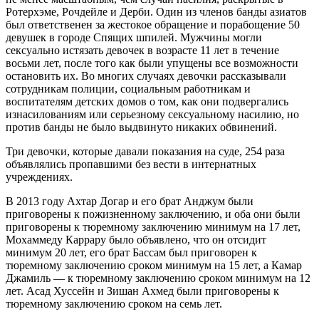
Ротерхэме, Рочдейле и Дерби. Один из членов банды азиатов
был ответственен за жестокое обращение и порабощение 50
девушек в городе Спящих шпилей. Мужчины могли
сексуально истязать девочек в возрасте 11 лет в течение
восьми лет, после того как были упущены все возможности
остановить их. Во многих случаях девочки рассказывали
сотрудникам полиции, социальным работникам и
воспитателям детских домов о том, как они подвергались
изнасилованиям или серьезному сексуальному насилию, но
против банды не было выдвинуто никаких обвинений.
Три девочки, которые давали показания на суде, 254 раза
объявлялись пропавшими без вести в интернатных
учреждениях.
В 2013 году Ахтар Догар и его брат Анджум были
приговорены к пожизненному заключению, и оба они были
приговорены к тюремному заключению минимум на 17 лет,
Мохаммеду Каррару было объявлено, что он отсидит
минимум 20 лет, его брат Бассам был приговорен к
тюремному заключению сроком минимум на 15 лет, а Камар
Джамиль — к тюремному заключению сроком минимум на 12
лет. Асад Хуссейн и Зишан Ахмед были приговорены к
тюремному заключению сроком на семь лет.