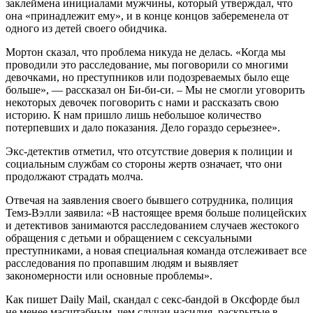
заклеймена инициалами мужчины, который утверждал, что
она «принадлежит ему», и в конце концов забеременела от
одного из детей своего обидчика.
Мортон сказал, что проблема никуда не делась. «Когда мы
проводили это расследование, мы поговорили со многими
девочками, но преступников или подозреваемых было еще
больше», — рассказал он Би-би-си. – Мы не смогли уговорить
некоторых девочек поговорить с нами и рассказать свою
историю. К нам пришло лишь небольшое количество
потерпевших и дало показания. Дело гораздо серьезнее».
Экс-детектив отметил, что отсутствие доверия к полиции и
социальным службам со стороны жертв означает, что они
продолжают страдать молча.
Отвечая на заявления своего бывшего сотрудника, полиция
Темз-Вэлли заявила: «В настоящее время больше полицейских
и детективов занимаются расследованием случаев жестокого
обращения с детьми и обращением с сексуальными
преступниками, а новая специальная команда отслеживает все
расследования по пропавшим людям и выявляет
закономерности или основные проблемы».
Как пишет Daily Mail, скандал с секс-бандой в Оксфорде был
не менее масштабным, чем случаи насилия, раскрытые в