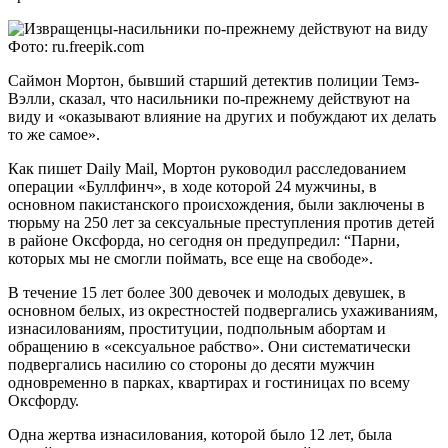
Фото: ru.freepik.com
Саймон Мортон, бывший старший детектив полиции Темз-
Вэлли, сказал, что насильники по-прежнему действуют на
виду и «оказывают влияние на других и побуждают их делать
то же самое».
Как пишет Daily Mail, Мортон руководил расследованием
операции «Буллфинч», в ходе которой 24 мужчины, в
основном пакистанского происхождения, были заключены в
тюрьму на 250 лет за сексуальные преступления против детей
в районе Оксфорда, но сегодня он предупредил: “Парни,
которых мы не смогли поймать, все еще на свободе».
В течение 15 лет более 300 девочек и молодых девушек, в
основном белых, из окрестностей подвергались ухаживаниям,
изнасилованиям, проституции, подпольным абортам и
обращению в «сексуальное рабство». Они систематически
подвергались насилию со стороны до десяти мужчин
одновременно в парках, квартирах и гостиницах по всему
Оксфорду.
Одна жертва изнасилования, которой было 12 лет, была