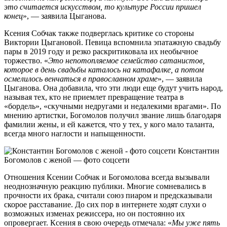
это считается искусством, то культуре России пришел
конец
», — заявила Цыганова.
Ксения Собчак также подверглась критике со стороны
Виктории Цыгановой. Певица вспомнила эпатажную свадьбу
пары в 2019 году и резко раскритиковала их необычное
торжество. «
Это непотопляемое семейство сатанистов,
которое в день свадьбы каталось на катафалке, а потом
осмелилось венчаться в православном храме
», — заявила
Цыганова. Она добавила, что эти люди еще будут учить народ,
называя тех, кто не приемлет превращение театра в
«бордель», «скучными недругами и недалекими врагами». По
мнению артистки, Богомолов получил звание лишь благодаря
фамилии жены, и ей кажется, что у тех, у кого мало таланта,
всегда много наглости и напыщенности.
Константин
Богомолов с женой — фото соцсети
Отношения Ксении Собчак и Богомолова всегда вызывали
неоднозначную реакцию публики. Многие сомневались в
прочности их брака, считали союз пиаром и предсказывали
скорое расставание. До сих пор в интернете ходят слухи о
возможных изменах режиссера, но он постоянно их
опровергает. Ксения в свою очередь отмечала: «
Мы уже пять