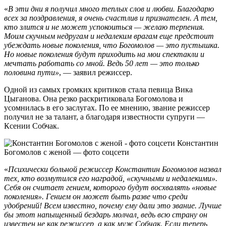
«
В эти дни я получил много теплых слов и любви. Благодарю
всех за поздравления, я очень счастлив и признателен. А тем,
кто злится и не может успокоиться — желаю терпения.
Моим скучным недругам и недалеким врагам еще предстоит
убеждать новые поколения, что Богомолов — это пустышка.
Но новые поколения будут приходить на мои спектакли и
мечтать работать со мной. Ведь 50 лет — это только
половина пути»
, — заявил режиссер.
Одной из самых громких критиков стала певица Вика
Цыганова. Она резко раскритиковала Богомолова и
усомнилась в его заслугах. По ее мнению, звание режиссер
получил не за талант, а благодаря известности супруги —
Ксении Собчак.
Константин
Богомолов с женой — фото соцсети
«
Психически больной режиссер Константин Богомолов назвал
тех, кто возмутился его наградой, «скучными и недалекими».
Себя он считает гением, которого будут восхвалять «новые
поколения». Гением он может быть разве что среди
удобрений! Всем известно, почему ему дали это звание. Лучше
бы этот напыщенный бездарь молчал, ведь всю страну он
известен не как режиссер, а как муж Собчак. Если теперь