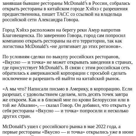
занявшая бывшие рестораны McDonald’s в России, собралась
открыть рестораны в китайском городе Хэйхэ с разрешения
предшественника, пишет ТАСС со ссылкой на владельца
российской сети Александра Говора.
Город Хэйхэ расположен на берегу реки Амур напротив
Благовещенска. По заверению Говора, город сам попросил
компанию открыть рестораны на его территории, так как
логистика McDonald’s «не дотягивает до этих регионов».
По условиям сделки по выкупу российских ресторанов,
«Вкусно — и точка» не может открывать заведения в странах,
где присутствует McDonald’s. В связи с этим российская сеть
обратилась к американской корпорации с просьбой сделать
исключение и разрешить ей выйти на китайский рынок.
«А мы что? Написали письмо в Америку, в корпорацию. Если
разрешат, с удовольствием сделаем, хоть десять точек завтра
же откроем. Как и в близкой мне по крови Белоруссии или в
той же Абхазии», — сказал Говор. Он добавил, что открыть у
себя рестораны «Вкусно — и точка» попросили и несколько
других стран.
McDonald’s ушел с российского рынка в мае 2022 года, а
первые рестораны «Вкусно — и точка» открылись уже в июне