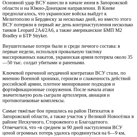
Основной удар ВСУ нанесли в начале июня в Запорожской
области и на Южно-Донецком направлении. В Киеве
предполагалось, что украинские войска выйдут к
Мелитополю и Бердянску за несколько дней, но вместо этого
ВСУ потеряли в первый же день контрнаступления несколько
танков Leopard 2A4/2A6, а также американские БМП M2
Bradley и БТР Stryker.
Внушительные потери были и среди личного состава: в
первые недели, используя провальную тактику
массированных накатов, украинская армия потеряла около 35
—50 тыс. солдат убитыми и ранеными.
Ключевой причиной неудачной контратаки ВСУ стали, по
мнению Военной хроники, героизм и слаженность действий
российской армии, плотное минирование подходов и
фортификационные сооружения. После начала атаки
значительную роль сыграли артиллерия, авиация и
противотанковые комплексы.
Самые тяжёлые бои пришлись на район Пятихаток в
Запорожской области, а также участок у Великой Новосёлки в
районе Нескучного, Сторожевого и Благодатного.
Отмечается, что «в среднем за 90 дней наступления ВСУ
ценой огромных потерь удалось продвинуться на 6—9 км,