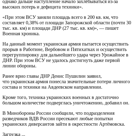
однако дальше наступление начало захлёбываться из-за
высоких потерь и дефицита техники».
«При этом ВСУ заняли площадь всего в 200 кв. км, что
составляет 0,38% от площади Запорожской области (почти 30
тыс. кв. км) и площади ДНР (27 тыс. кв. км)», — пишет
Военная хроника.
На данный момент украинская армия пытается осуществить
прорыв в Работине, Вербовом и Пятихатках и осуществить
перегруппировку для дальнейшего удара через Урожайное в
ДНР. При этом ВСУ не удалось достигнуть даже первой
линии обороны.
Ранее врио главы ДНР Денис Пушилин заявил,
что украинская армия понесла значительные потери личного
состава и техники на Авдеевском направлении.
Кроме того, техника украинских военных в достаточно
большом количестве подверглась уничтожению, добавил он.
В Минобороны России сообщили, что подразделения
разведчиков ВДВ России пресекают любые попытки
украинских диверсантов зайти в окрестности Артёмовска.
Загрузка ...