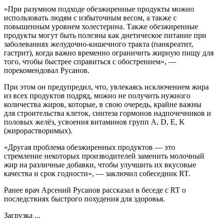
«При разумном подходе обезжиренные продукты можно
использовать людям с избыточным весом, а также с
повышенным уровнем холестерина. Также обезжиренные
продукты могут быть полезны как диетическое питание при
заболеваниях желудочно-кишечного тракта (панкреатит,
гастрит), когда важно временно ограничить жирную пищу для
того, чтобы быстрее справиться с обострением», —
порекомендовал Русанов.
При этом он предупредил, что, увлекаясь исключением жира
из всех продуктов подряд, можно не получить нужного
количества жиров, которые, в свою очередь, крайне важны
для строительства клеток, синтеза гормонов надпочечников и
половых желёз, усвоения витаминов групп А, D, E, K
(жирорастворимых).
«Другая проблема обезжиренных продуктов — это
стремление некоторых производителей заменить молочный
жир на различные добавки, чтобы улучшить их вкусовые
качества и срок годности», — заключил собеседник RT.
Ранее врач Арсений Русанов рассказал в беседе с RT о
последствиях быстрого похудения для здоровья.
Загрузка ...