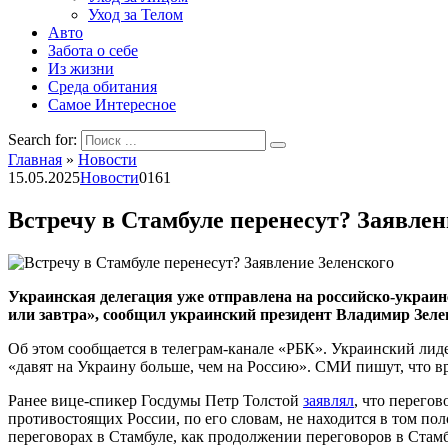
Уход за Телом
Авто
Забота о себе
Из жизни
Среда обитания
Самое Интересное
Search for:
Главная
»
Новости
15.05.2025
Новости
0
161
Встречу в Стамбуле перенесут? Заявлен
Украинская делегация уже отправлена на российско-украин
или завтра», сообщил украинский президент Владимир Зеле
Об этом сообщается в телеграм-канале «РБК». Украинский лиде
«давят на Украину больше, чем на Россию». СМИ пишут, что вр
Ранее вице-спикер Госдумы Петр Толстой
заявлял
, что перего
противостоящих России, по его словам, не находится в том по
переговорах в Стамбуле, как продолжении переговоров в Стамбу