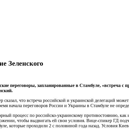
ие Зеленского
ские переговоры, запланированные в Стамбуле, «встреча с п
нский.
р сказал, что встреча российской и украинской делегаций може
емя начала переговоров России и Украины в Стамбуле не определ
ворный процесс по российско-украинскому противостоянию, как и
ложении, чтобы выдвигать ей свои условия. Вице-спикер ГД под
ле, которые проходили 2 с половиной года назад. Условия Киева