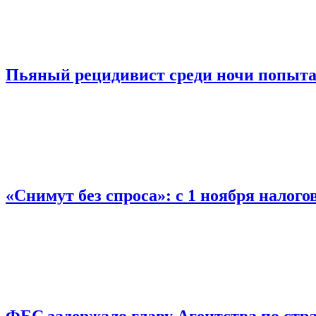
Пьяный рецидивист среди ночи попыта
«Снимут без спроса»: с 1 ноября налог
ФБС задержало главу Агентства по ст