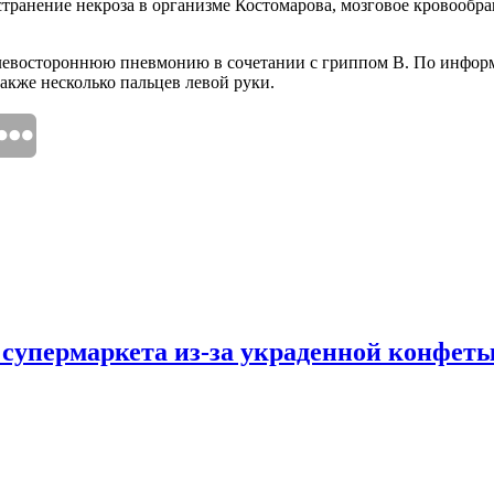
ространение некроза в организме Костомарова, мозговое кровооб
 левостороннюю пневмонию в сочетании с гриппом B. По инфор
также несколько пальцев левой руки.
 супермаркета из-за украденной конфет