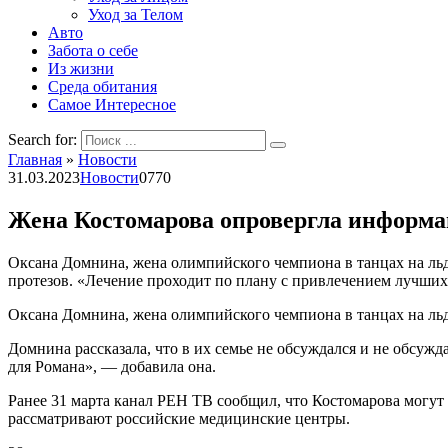
Уход за Телом
Авто
Забота о себе
Из жизни
Среда обитания
Самое Интересное
Search for:
Главная
»
Новости
31.03.2023
Новости
0
770
Жена Костомарова опровергла информац
Оксана Домнина, жена олимпийского чемпиона в танцах на ль
протезов. «Лечение проходит по плану с привлечением лучши
Оксана Домнина, жена олимпийского чемпиона в танцах на ль
Домнина рассказала, что в их семье не обсуждался и не обсу
для Романа», — добавила она.
Ранее 31 марта канал РЕН ТВ сообщил, что Костомарова могут 
рассматривают российские медицинские центры.