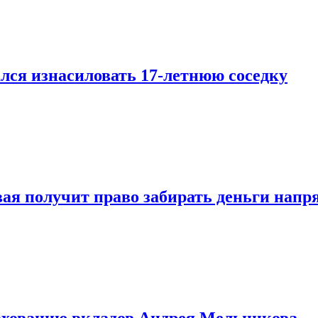
лся изнасиловать 17-летнюю соседку
овая получит право забирать деньги нап
рахованию вкладов Андрея Мельникова