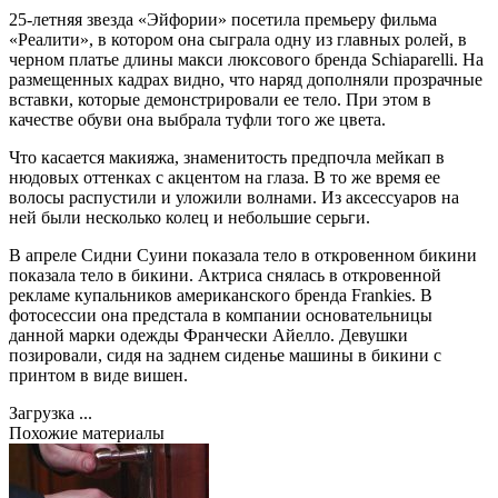
25-летняя звезда «Эйфории» посетила премьеру фильма
«Реалити», в котором она сыграла одну из главных ролей, в
черном платье длины макси люксового бренда Schiaparelli. На
размещенных кадрах видно, что наряд дополняли прозрачные
вставки, которые демонстрировали ее тело. При этом в
качестве обуви она выбрала туфли того же цвета.
Что касается макияжа, знаменитость предпочла мейкап в
нюдовых оттенках с акцентом на глаза. В то же время ее
волосы распустили и уложили волнами. Из аксессуаров на
ней были несколько колец и небольшие серьги.
В апреле Сидни Суини показала тело в откровенном бикини
показала тело в бикини. Актриса снялась в откровенной
рекламе купальников американского бренда Frankies. В
фотосессии она предстала в компании основательницы
данной марки одежды Франчески Айелло. Девушки
позировали, сидя на заднем сиденье машины в бикини с
принтом в виде вишен.
Загрузка ...
Похожие материалы