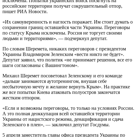
исключены. Попытки украинских войск посягнуть на
российские территории получат сокрушительный отпор,
пишет РИА Новости.
«Их самоуверенность и наглость поражает. Им стоит думать о
сохранении границ оставшейся части Украины. Переговоры
по статусу Крыма исключены. Россия не торгует своими
людьми и территориями», — подчеркнул депутат.
По словам Шеремета, никаких переговоров с президентом
Украины Владимиром Зеленским «вести никто не будет».
Депутат заявил, что политик «не принимает решения, все его
шаги согласованы с Вашингтоном».
Михаил Шеремет посоветовал Зеленскому и его команде
«дальше занимаются аутотренингом, внушая себе
несбыточную мечту и желание вернуть Крым». На практике
же все попытки Киева атаковать полуостров закончатся
жестким отпором.
«Если и возможны переговоры, то только на условиях России.
А это полная деоккупация всей оставшейся территории
Украины от нацистского режима, денацификация и сдача
Зеленского в плен», — заключил депутат Госдумы.
5 апреля заместитель главы офиса президента Украины по